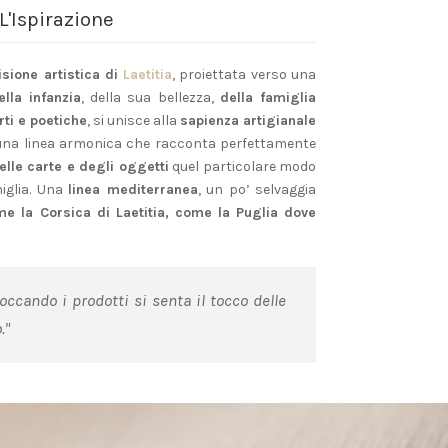
L'Ispirazione
isione artistica di
Laetitia
, proiettata verso una
lla infanzia
, della sua bellezza,
della famiglia
rti e poetiche
, si unisce alla
sapienza artigianale
 una linea armonica che racconta perfettamente
elle carte e degli oggetti
quel particolare modo
miglia. Una
linea mediterranea
, un po’ selvaggia
e la Corsica di Laetitia,
come la Puglia dove
toccando i prodotti si senta il tocco delle
."