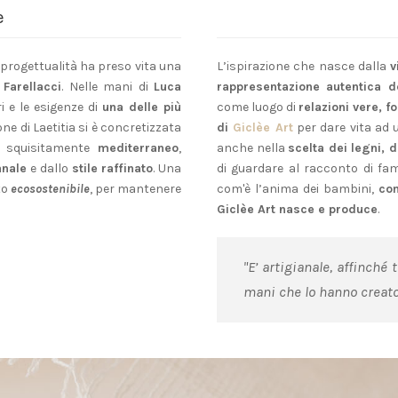
e
e progettualità ha preso vita una
L’ispirazione che nasce dalla
v
 Farellacci
. Nelle mani di
Luca
rappresentazione autentica de
i e le esigenze di
una delle più
come luogo di
relazioni vere, fo
ione di Laetitia si è concretizzata
di
Giclèe Art
per dare vita ad
o squisitamente
mediterraneo
,
anche nella
scelta dei legni, d
anale
e dallo
stile raffinato
. Una
di guardare al racconto di fa
to
ecosostenibile
, per mantenere
com'è l’anima dei bambini,
com
Giclèe Art nasce e produce
.
"E’ artigianale, affinché 
mani che lo hanno creato