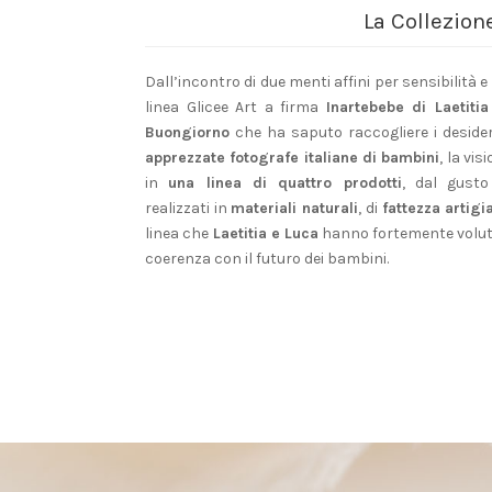
La Collezion
Dall’incontro di due menti affini per sensibilità 
linea Glicee Art a firma
Inartebebe di Laetitia
Buongiorno
che ha saputo raccogliere i desider
apprezzate fotografe italiane di bambini
, la vis
in
una linea di quattro prodotti
, dal gust
realizzati in
materiali naturali
, di
fattezza artigi
linea che
Laetitia e Luca
hanno fortemente volu
coerenza con il futuro dei bambini.